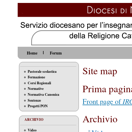
Home
Forum
Site map
Pastorale scolastica
Formazione
Corsi Regionali
Prima pagin
Normative
Normativa Canonica
Front page of
IR
Sentenze
Progetti PON
Archivio
ARCHIVIO
Video