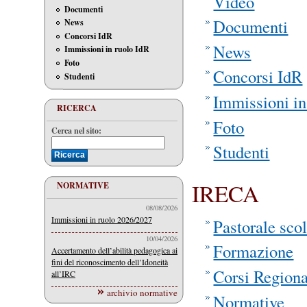
Video
Documenti
Documenti
News
Concorsi IdR
News
Immissioni in ruolo IdR
Foto
Concorsi IdR
Studenti
Immissioni in
RICERCA
Foto
Cerca nel sito:
Studenti
IRECA
NORMATIVE
08/08/2026
Immissioni in ruolo 2026/2027
Pastorale scol
10/04/2026
Formazione
Accertamento dell’abilità pedagogica ai
fini del riconoscimento dell’Idoneità
Corsi Regiona
all’IRC
archivio normative
Normative