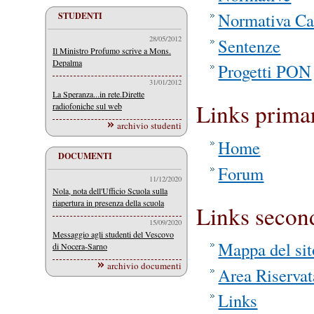
Normativa Ca
STUDENTI
28/05/2012
Sentenze
Il Ministro Profumo scrive a Mons.
Depalma
Progetti PON
31/01/2012
La Speranza...in rete.Dirette
Links prima
radiofoniche sul web
archivio studenti
Home
DOCUMENTI
Forum
11/12/2020
Nola, nota dell'Ufficio Scuola sulla
riapertura in presenza della scuola
Links secon
15/09/2020
Messaggio agli studenti del Vescovo
Mappa del sit
di Nocera-Sarno
archivio documenti
Area Riservat
Links