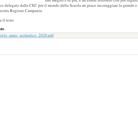
fare meglio e di più, e ad essere retribuiti con più dign
o delegato dalla CEC per il mondo della Scuola mi piace incoraggiare la grande e 
 nostra Regione Campania.
a il testo
ato
ggio_anno_scolastico_2020.pdf