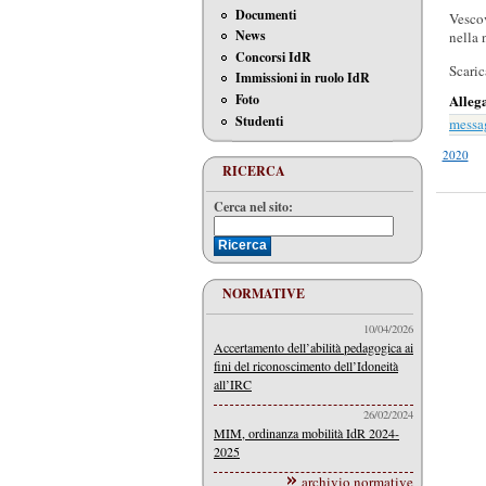
Documenti
Vescov
News
nella
Concorsi IdR
Scaric
Immissioni in ruolo IdR
Foto
Alleg
Studenti
messa
2020
RICERCA
Cerca nel sito:
NORMATIVE
10/04/2026
Accertamento dell’abilità pedagogica ai
fini del riconoscimento dell’Idoneità
all’IRC
26/02/2024
MIM, ordinanza mobilità IdR 2024-
2025
archivio normative