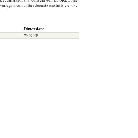
ità, equiparandosi ai colleghi dell’Europa. Come
variegata comunità educante che insiste e vive
Dimensione
79.09 KB