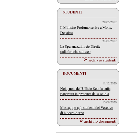
STUDENTI
28/05/2012
Il Ministro Profumo scrive a Mons.
Depalma
31/01/2012
La Speranza...in rete.Dirette
radiofoniche sul web
archivio studenti
DOCUMENTI
11/12/2020
Nola, nota dell'Ufficio Scuola sulla
riapertura in presenza della scuola
15/09/2020
Messaggio agli studenti del Vescovo
di Nocera-Sarno
archivio documenti