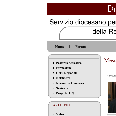
Home
Forum
Mess
Pastorale scolastica
Formazione
Corsi Regionali
15/09/2
Normative
Normativa Canonica
Sentenze
Progetti PON
ARCHIVIO
Video