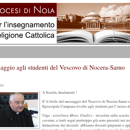
aggio agli studenti del Vescovo di Nocera-Sarno
020
A Scuola, finalmente !
E' il titolo del messaggio del Vescovo di Nocera-Sarno 
Episcopale Campana rivolto agli studenti per l' inizio 
Urge -
sottolinea Mons. Giudice
- investire sulla scuola
caverne, e tanti segni purtroppo già sono presenti nei no
formazione dei docenti: abbiamo docenti preparati e appa