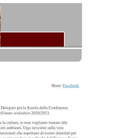
Share:
Facebook
e Delegato per la Scuola della Conferenza
dell'anno scolastico 2020/2021.
 e la cultura, se non vogliamo tornare alle
stri ambienti. Urge investire sulla vera
ssionati che aspettano di essere stimolati per