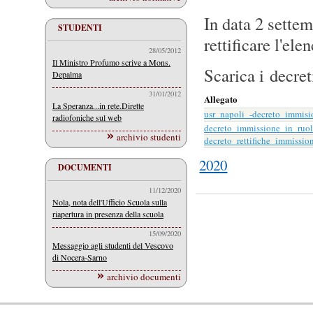
In data 2 sette
STUDENTI
rettificare l'ele
28/05/2012
Il Ministro Profumo scrive a Mons.
Scarica i decret
Depalma
31/01/2012
Allegato
La Speranza...in rete.Dirette
usr_napoli_-decreto_immis
radiofoniche sul web
decreto_immissione_in_ruo
archivio studenti
decreto_rettifiche_immissio
2020
DOCUMENTI
11/12/2020
Nola, nota dell'Ufficio Scuola sulla
riapertura in presenza della scuola
15/09/2020
Messaggio agli studenti del Vescovo
di Nocera-Sarno
archivio documenti