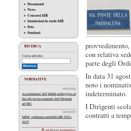
Documenti
News
Concorsi IdR
Immissioni in ruolo IdR
Foto
Studenti
provvedimento, s
RICERCA
con relativa sed
Cerca nel sito:
parte degli Ordi
In data 31 agos
NORMATIVE
noto i nominativ
10/04/2026
indeterminato.
Accertamento dell’abilità pedagogica ai
fini del riconoscimento dell’Idoneità
all’IRC
I Dirigenti scol
26/02/2024
contratti a temp
MIM, ordinanza mobilità IdR 2024-
2025
archivio normative