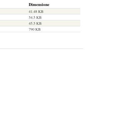
Dimensione
41.48 KB
54.5 KB
45.5 KB
790 KB