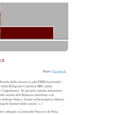
ca
Share:
Facebook
 Scuola delle diocesi (e alla FISM nazionale)
 della Religione Cattolica (IRC) della
a l’importanza “di una più corretta attenzione
lle scuole dell’Infanzia cattoliche o di
n dialogo franco, basato sulla reciproca fiducia
ingoli Gestori delle scuole. (...)
tivi allegati e Lettera del Vescovo di Nola.