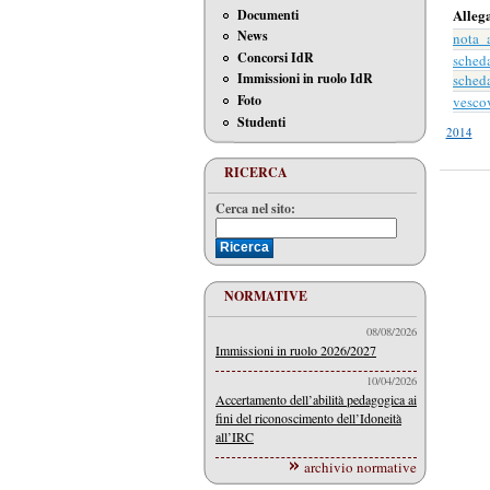
Alleg
Documenti
News
nota_
Concorsi IdR
sched
Immissioni in ruolo IdR
sched
Foto
vesco
Studenti
2014
RICERCA
Cerca nel sito:
NORMATIVE
08/08/2026
Immissioni in ruolo 2026/2027
10/04/2026
Accertamento dell’abilità pedagogica ai
fini del riconoscimento dell’Idoneità
all’IRC
archivio normative