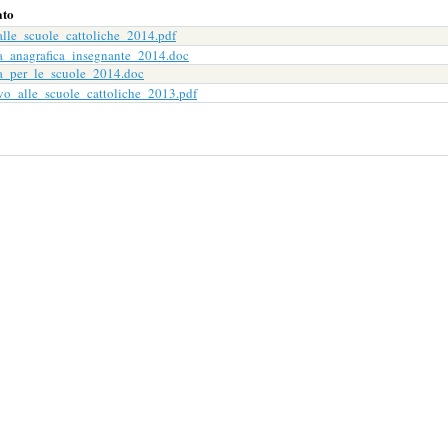
ato
alle_scuole_cattoliche_2014.pdf
a_anagrafica_insegnante_2014.doc
a_per_le_scuole_2014.doc
vo_alle_scuole_cattoliche_2013.pdf