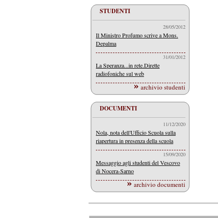
STUDENTI
28/05/2012
Il Ministro Profumo scrive a Mons.
Depalma
31/01/2012
La Speranza...in rete.Dirette
radiofoniche sul web
archivio studenti
DOCUMENTI
11/12/2020
Nola, nota dell'Ufficio Scuola sulla
riapertura in presenza della scuola
15/09/2020
Messaggio agli studenti del Vescovo
di Nocera-Sarno
archivio documenti