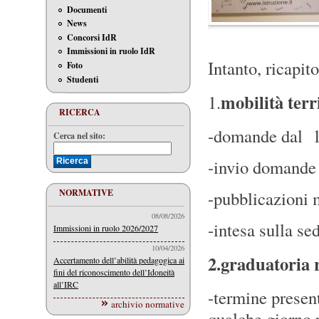
Documenti
News
Concorsi IdR
Immissioni in ruolo IdR
Intanto, ricapit
Foto
Studenti
mobilità terr
1.
RICERCA
-domande dal 1
Cerca nel sito:
-invio domande
NORMATIVE
-pubblicazioni 
08/08/2026
-intesa sulla se
Immissioni in ruolo 2026/2027
10/04/2026
2.graduatoria 
Accertamento dell’abilità pedagogica ai
fini del riconoscimento dell’Idoneità
all’IRC
-termine presen
archivio normative
qualche giorno 