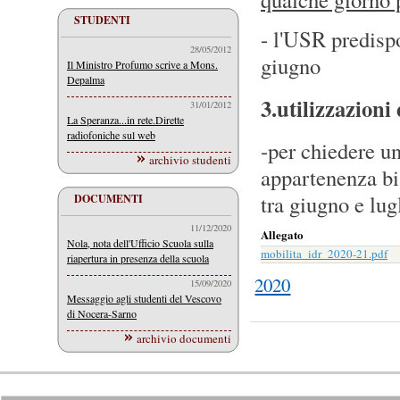
STUDENTI
- l'USR predispo
28/05/2012
giugno
Il Ministro Profumo scrive a Mons.
Depalma
3.utilizzazioni
31/01/2012
La Speranza...in rete.Dirette
radiofoniche sul web
-per chiedere un
archivio studenti
appartenenza bi
tra giugno e lug
DOCUMENTI
11/12/2020
Allegato
Nola, nota dell'Ufficio Scuola sulla
mobilita_idr_2020-21.pdf
riapertura in presenza della scuola
2020
15/09/2020
Messaggio agli studenti del Vescovo
di Nocera-Sarno
archivio documenti