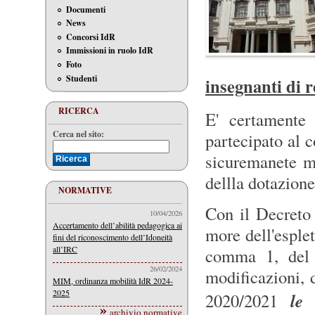
Documenti
News
Concorsi IdR
Immissioni in ruolo IdR
Foto
Studenti
insegnanti di r
RICERCA
E' certamente
Cerca nel sito:
partecipato al 
sicuremanete ma
dellla dotazione
NORMATIVE
Con il Decreto 
10/04/2026
Accertamento dell’abilità pedagogica ai
more dell'esplet
fini del riconoscimento dell’Idoneità
all’IRC
comma 1, del d
26/02/2024
modificazioni, 
MIM, ordinanza mobilità IdR 2024-
2025
le 
2020/2021
archivio normative