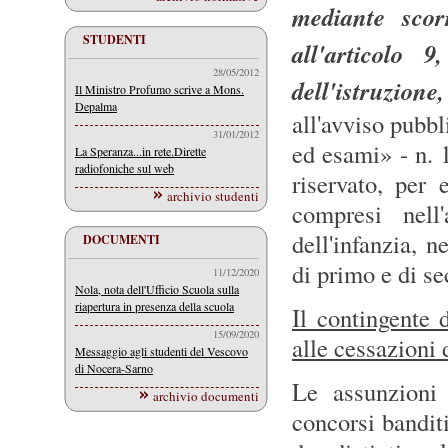
mediante scor
STUDENTI
all'articolo 
28/05/2012
dell'istruzione
Il Ministro Profumo scrive a Mons.
Depalma
all'avviso pubbl
31/01/2012
ed esami» - n. 1
La Speranza...in rete.Dirette
radiofoniche sul web
riservato, per 
archivio studenti
compresi nell
dell'infanzia, n
DOCUMENTI
di primo e di se
11/12/2020
Nola, nota dell'Ufficio Scuola sulla
riapertura in presenza della scuola
Il contingente
15/09/2020
alle cessazioni 
Messaggio agli studenti del Vescovo
di Nocera-Sarno
Le assunzioni 
archivio documenti
concorsi banditi