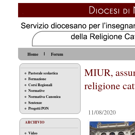
Home
Forum
MIUR, assunz
Pastorale scolastica
Formazione
religione cat
Corsi Regionali
Normative
Normativa Canonica
Sentenze
Progetti PON
11/08/2020
ARCHIVIO
Video