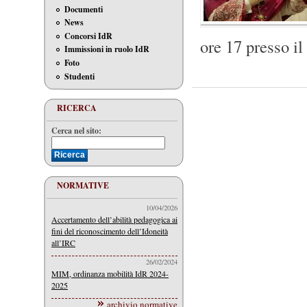
Documenti
News
Concorsi IdR
ore 17 presso il
Immissioni in ruolo IdR
Foto
Studenti
RICERCA
Cerca nel sito:
NORMATIVE
10/04/2026
Accertamento dell’abilità pedagogica ai
fini del riconoscimento dell’Idoneità
all’IRC
26/02/2024
MIM, ordinanza mobilità IdR 2024-
2025
archivio normative