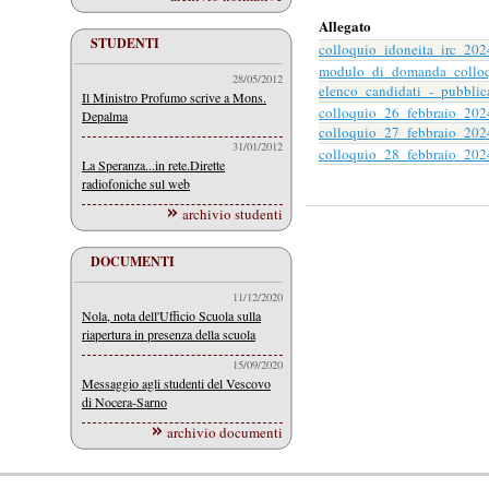
Allegato
STUDENTI
colloquio_idoneita_irc_202
modulo_di_domanda_colloq
28/05/2012
elenco_candidati_-_pubblic
Il Ministro Profumo scrive a Mons.
colloquio_26_febbraio_202
Depalma
colloquio_27_febbraio_202
31/01/2012
colloquio_28_febbraio_202
La Speranza...in rete.Dirette
radiofoniche sul web
archivio studenti
DOCUMENTI
11/12/2020
Nola, nota dell'Ufficio Scuola sulla
riapertura in presenza della scuola
15/09/2020
Messaggio agli studenti del Vescovo
di Nocera-Sarno
archivio documenti