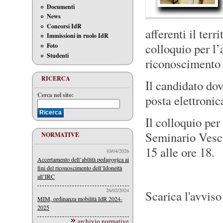
Documenti
News
Concorsi IdR
afferenti il terr
Immissioni in ruolo IdR
colloquio per l’
Foto
Studenti
riconoscimento d
RICERCA
Il candidato dov
Cerca nel sito:
posta elettroni
Il colloquio per
Seminario Vesco
NORMATIVE
15 alle ore 18.
10/04/2026
Accertamento dell’abilità pedagogica ai
fini del riconoscimento dell’Idoneità
all’IRC
26/02/2024
Scarica l'avvis
MIM, ordinanza mobilità IdR 2024-
2025
archivio normative