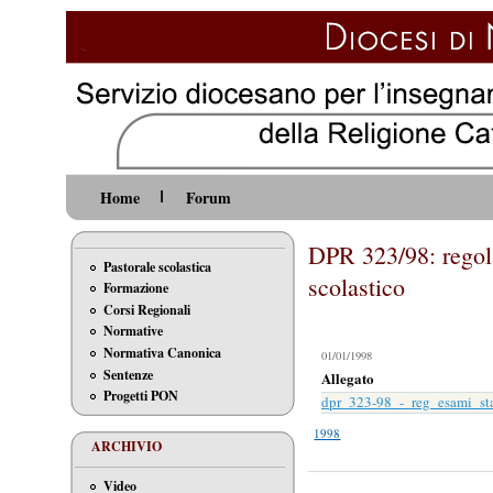
Home
Forum
DPR 323/98: regola
Pastorale scolastica
scolastico
Formazione
Corsi Regionali
Normative
Normativa Canonica
01/01/1998
Sentenze
Allegato
Progetti PON
dpr_323-98_-_reg_esami_st
1998
ARCHIVIO
Video