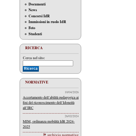
Documenti
News
Concorsi IdR
Immissioni in ruolo IdR
Foto
Studenti
RICERCA
Cerca nel sito:
NORMATIVE
10/04/2026
Accertamento dell’abilità pedagogica ai
fini del riconoscimento dell’Idoneità
all’IRC
26/02/2024
MIM, ordinanza mobilità IdR 2024-
2025
archivio normative