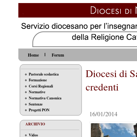
Home
Forum
Diocesi di S
Pastorale scolastica
Formazione
credenti
Corsi Regionali
Normative
Normativa Canonica
Sentenze
Progetti PON
16/01/2014
ARCHIVIO
Video