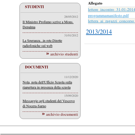
Allegato
STUDENTI
lettere_incontro_31-01-2014
programmamanifesto.pdf
28/05/2012
lettera_ai_ragazzi_concorso
Il Ministro Profumo scrive a Mons.
Depalma
2013/2014
31/01/2012
La Speranza...in rete.Dirette
radiofoniche sul web
archivio studenti
DOCUMENTI
11/12/2020
Nola, nota dell'Ufficio Scuola sulla
riapertura in presenza della scuola
15/09/2020
Messaggio agli studenti del Vescovo
di Nocera-Sarno
archivio documenti