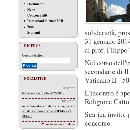
Documenti
News
Concorsi IdR
Immissioni in ruolo IdR
Foto
solidarietà, pro
Studenti
31 gennaio 2014 
RICERCA
al prof. Filippo
Cerca nel sito:
Nel corso dell'i
secondarie di I
Vaticano II - 50
NORMATIVE
08/08/2026
L'incontro è ape
Immissioni in ruolo 2026/2027
Religione Cattol
10/04/2026
Accertamento dell’abilità pedagogica ai
fini del riconoscimento dell’Idoneità
Scarica invito, 
all’IRC
concorso.
archivio normative