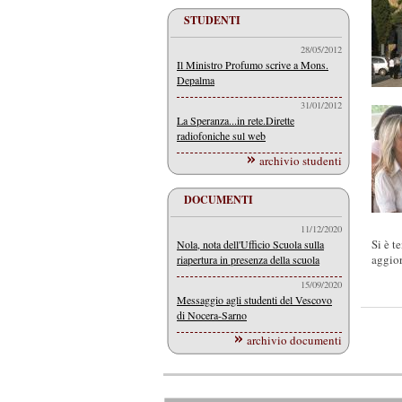
STUDENTI
28/05/2012
Il Ministro Profumo scrive a Mons.
Depalma
31/01/2012
La Speranza...in rete.Dirette
radiofoniche sul web
archivio studenti
DOCUMENTI
11/12/2020
Si è t
Nola, nota dell'Ufficio Scuola sulla
aggior
riapertura in presenza della scuola
15/09/2020
Messaggio agli studenti del Vescovo
di Nocera-Sarno
archivio documenti