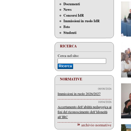
Documenti
News
Concorsi IdR
Immissioni in ruolo IdR
Foto
Studenti
RICERCA
Cerca nel sito:
NORMATIVE
08/08/2026
Immissioni in ruolo 2026/2027
10/04/2026
Accertamento dell’abilità pedagogica ai
fini del riconoscimento dell’Idoneità
all’IRC
archivio normative