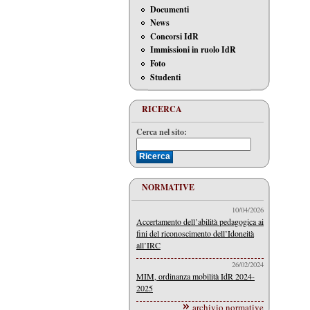
Documenti
News
Concorsi IdR
Immissioni in ruolo IdR
Foto
Studenti
RICERCA
Cerca nel sito:
NORMATIVE
10/04/2026
Accertamento dell’abilità pedagogica ai
fini del riconoscimento dell’Idoneità
all’IRC
26/02/2024
MIM, ordinanza mobilità IdR 2024-
2025
archivio normative