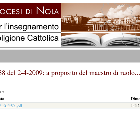
 del 2-4-2009: a proposito del maestro di ruolo..
009
ato
Dime
_-2-4-09.pdf
146.