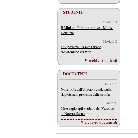
STUDENTI
28/05/2012
Il Ministro Profumo scrive a Mons.
Depalma
31/01/2012
La Speranza...in rete.Dirette
radiofoniche sul web
archivio studenti
DOCUMENTI
11/12/2020
Nola, nota dell'Ufficio Scuola sulla
riapertura in presenza della scuola
15/09/2020
Messaggio agli studenti del Vescovo
di Nocera-Sarno
archivio documenti