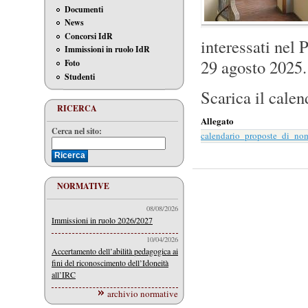
Documenti
News
Concorsi IdR
interessati nel 
Immissioni in ruolo IdR
29 agosto 2025.
Foto
Studenti
Scarica il calen
RICERCA
Allegato
Cerca nel sito:
calendario_proposte_di_no
NORMATIVE
08/08/2026
Immissioni in ruolo 2026/2027
10/04/2026
Accertamento dell’abilità pedagogica ai
fini del riconoscimento dell’Idoneità
all’IRC
archivio normative