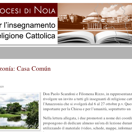
onía: Casa Común
019
Don Paolo Scarafoni e Filomena Rizzo, in rappresenta
rivolgere un invito a tutti gli insegnanti di religione 
l’Amazzonia che si svolgerà dal 6 al 27 ottobre p.v. Qu
importante per la Chiesa e per l’umanità, soprattutto un
Nella lettera allegata, i due promotori a nome dei coo
propongono di dedicare almeno un’ora di lezione durante
utilizzando il materiale (video, schede, mappe, informazi