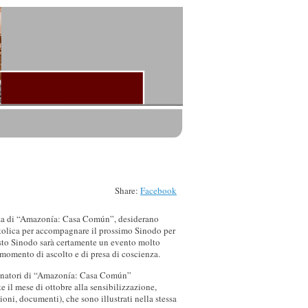
Share:
Facebook
nza di “Amazonía: Casa Común”, desiderano
cattolica per accompagnare il prossimo Sinodo per
esto Sinodo sarà certamente un evento molto
 momento di ascolto e di presa di coscienza.
rdinatori di “Amazonía: Casa Común”
 il mese di ottobre alla sensibilizzazione,
oni, documenti), che sono illustrati nella stessa