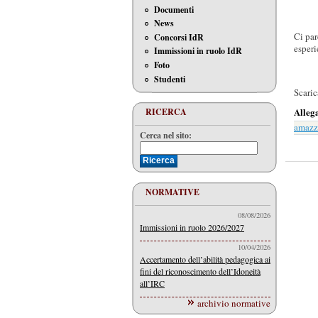
Documenti
News
Ci par
Concorsi IdR
esperi
Immissioni in ruolo IdR
Foto
Studenti
Scaric
Alleg
RICERCA
amazz
Cerca nel sito:
NORMATIVE
08/08/2026
Immissioni in ruolo 2026/2027
10/04/2026
Accertamento dell’abilità pedagogica ai
fini del riconoscimento dell’Idoneità
all’IRC
archivio normative