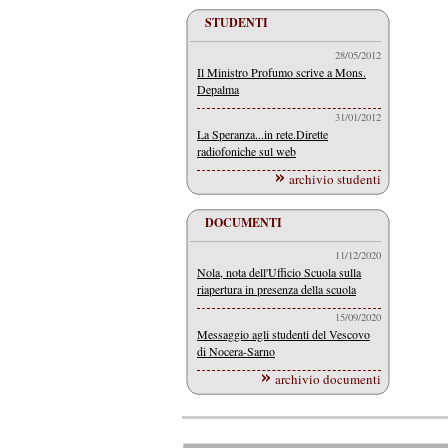
STUDENTI
28/05/2012
Il Ministro Profumo scrive a Mons.
Depalma
31/01/2012
La Speranza...in rete.Dirette
radiofoniche sul web
archivio studenti
DOCUMENTI
11/12/2020
Nola, nota dell'Ufficio Scuola sulla
riapertura in presenza della scuola
15/09/2020
Messaggio agli studenti del Vescovo
di Nocera-Sarno
archivio documenti