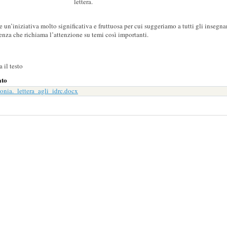
lettera.
e un’iniziativa molto significativa e fruttuosa per cui suggeriamo a tutti gli insegn
enza che richiama l’attenzione su temi così importanti.
a il testo
ato
onia._lettera_agli_idrc.docx