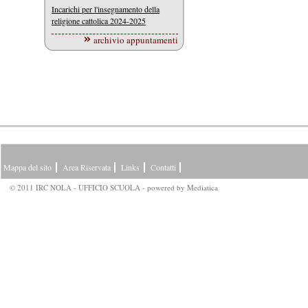
Incarichi per l'insegnamento della
religione cattolica 2024-2025
archivio appuntamenti
Mappa del sito
Area Riservata
Links
Contatti
© 2011 IRC NOLA - UFFICIO SCUOLA - powered by
Mediatica